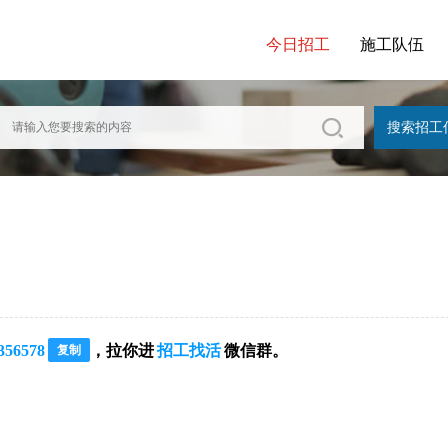
今日招工
施工队伍
356578
，拉你进
招工找活
微信群。
复制