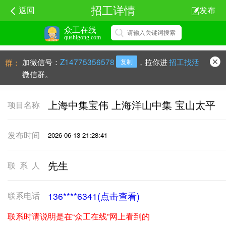
招工详情
返回
发布
众工在线
qushigong.com
加微信号：
Z14775356578
，拉你进
招工找活
群：
复制
微信群。
上海中集宝伟 上海洋山中集 宝山太平
项目名称
发布时间
2026-06-13 21:28:41
先生
联系人
联系电话
136****6341(点击查看)
联系时请说明是在“众工在线”网上看到的