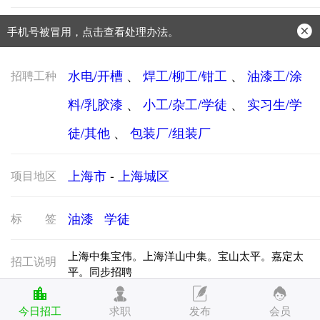
手机号被冒用，点击查看处理办法。
防骗常识：
学会这些不上当？
水电/开槽
、
焊工/柳工/钳工
、
油漆工/涂
招聘工种
料/乳胶漆
、
小工/杂工/学徒
、
实习生/学
徒/其他
、
包装厂/组装厂
上海市
-
上海城区
项目地区
油漆
学徒
标签
上海中集宝伟。上海洋山中集。宝山太平。嘉定太
招工说明
平。同步招聘
男的年龄18-45周岁
今日招工
求职
发布
会员