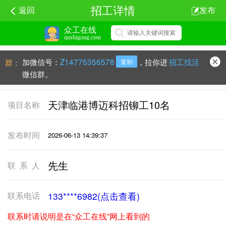
招工详情
返回
发布
众工在线
qushigong.com
加微信号：
Z14775356578
，拉你进
招工找活
群：
复制
微信群。
天津临港博迈科招铆工10名
项目名称
发布时间
2026-06-13 14:39:37
先生
联系人
联系电话
133****6982(点击查看)
联系时请说明是在“众工在线”网上看到的