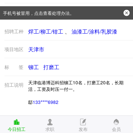
手机号被冒用，点击查看处理办法。
防骗常识：
学会这些不上当？
焊工/柳工/钳工
、
油漆工/涂料/乳胶漆
招聘工种
天津市
项目地区
铆工
打磨工
标签
天津临港博迈科招铆工10名，打磨工20名，长期
招工说明
活，工资及时压一付一。
邸
133****6982
今日招工
求职
发布
会员