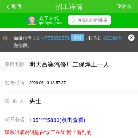
招工详情
返回
发布
众工在线
qushigong.com
加微信号：
Z14775356578
，拉你进
招工找活
群：
复制
微信群。
明天吕寨汽修厂二保焊工一人
项目名称
发布时间
2026-06-13 18:57:37
先生
联系人
联系电话
135****5830(点击查看)
联系时请说明是在“众工在线”网上看到的