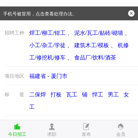
手机号被冒用，点击查看处理办法。
防骗常识：
学会这些不上当？
焊工/柳工/钳工
、
泥水/瓦工/贴砖/砌墙
、
招聘工种
小工/杂工/学徒
、
建筑木工/模板
、
机修
工/修挖机/修车
、
食品厂/饮料/酒茶
福建省
-
厦门市
项目地区
二保焊
打板
瓦工
铺
悍工
男工
女
标签
工
明天吕寨汽修厂二保焊工一人，180会气割
招工说明
今日招工
求职
发布
会员
好手，200