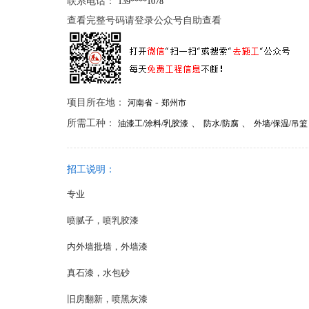
联系电话：
139****1078
查看完整号码请登录公众号自助查看
项目所在地：
-
河南省
郑州市
所需工种：
、
、
油漆工/涂料/乳胶漆
防水/防腐
外墙/保温/吊篮
招工说明：
专业
喷腻子，喷乳胶漆
内外墙批墙，外墙漆
真石漆，水包砂
旧房翻新，喷黑灰漆