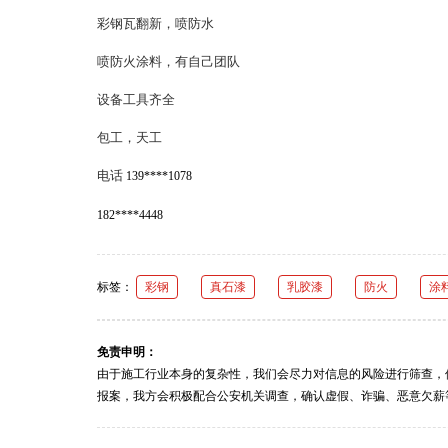
彩钢瓦翻新，喷防水
喷防火涂料，有自己团队
设备工具齐全
包工，天工
电话
139****1078
182****4448
标签：
彩钢
真石漆
乳胶漆
防火
涂
免责申明：
由于施工行业本身的复杂性，我们会尽力对信息的风险进行筛查，
报案，我方会积极配合公安机关调查，确认虚假、诈骗、恶意欠薪