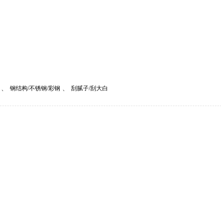
、
、
钢结构/不锈钢/彩钢
刮腻子/刮大白