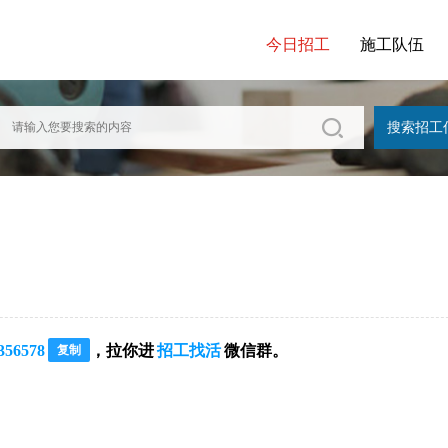
今日招工
施工队伍
356578
，拉你进
招工找活
微信群。
复制