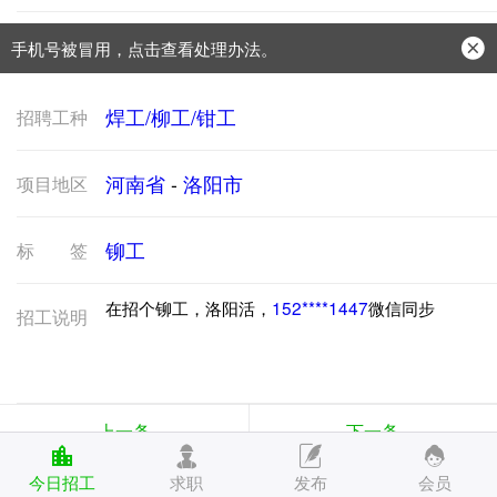
手机号被冒用，点击查看处理办法。
防骗常识：
学会这些不上当？
焊工/柳工/钳工
招聘工种
河南省
-
洛阳市
项目地区
铆工
标签
在招个铆工，洛阳活，
152****1447
微信同步
招工说明
上一条
下一条
今日招工
求职
发布
会员