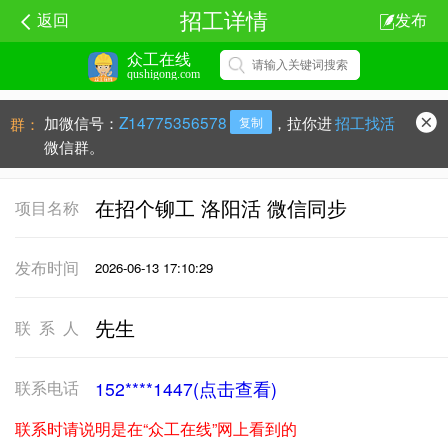
招工详情
返回
发布
众工在线
qushigong.com
加微信号：
Z14775356578
，拉你进
招工找活
群：
复制
微信群。
在招个铆工 洛阳活 微信同步
项目名称
发布时间
2026-06-13 17:10:29
先生
联系人
联系电话
152****1447(点击查看)
联系时请说明是在“众工在线”网上看到的