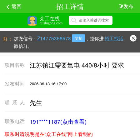
招工详情
返回
发布
众工在线
qushigong.com
加微信号：
Z14775356578
，拉你进
招工找活
群：
复制
微信群。
江苏镇江需要氩电 440/8小时 要求
项目名称
发布时间
2026-06-13 16:17:00
先生
联系人
联系电话
191****1187(点击查看)
联系时请说明是在“众工在线”网上看到的