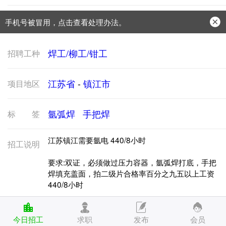
手机号被冒用，点击查看处理办法。
防骗常识：
学会这些不上当？
焊工/柳工/钳工
招聘工种
江苏省
-
镇江市
项目地区
氩弧焊
手把焊
标签
江苏镇江需要氩电 440/8小时
招工说明
要求:双证，必须做过压力容器，氩弧焊打底，手把
焊填充盖面，拍二级片合格率百分之九五以上工资
440/8小时
工资押一付一考试 管对接 板对接
今日招工
求职
发布
会员