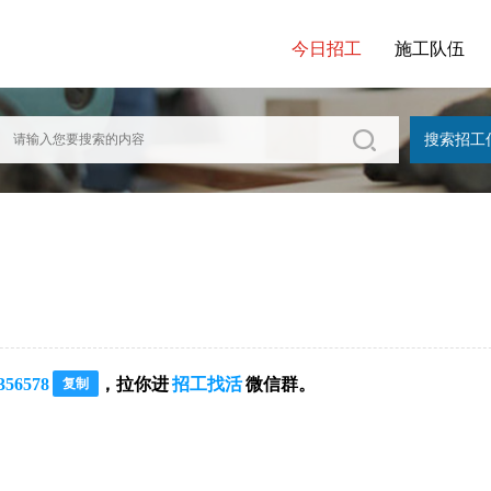
今日招工
施工队伍
356578
，拉你进
招工找活
微信群。
复制