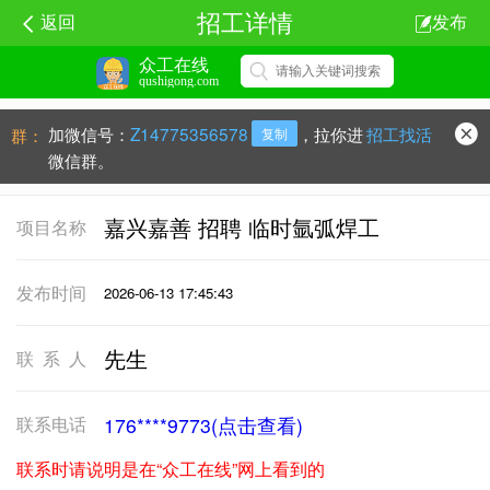
招工详情
返回
发布
众工在线
qushigong.com
加微信号：
Z14775356578
，拉你进
招工找活
群：
复制
微信群。
嘉兴嘉善 招聘 临时氩弧焊工
项目名称
发布时间
2026-06-13 17:45:43
先生
联系人
联系电话
176****9773(点击查看)
联系时请说明是在“众工在线”网上看到的