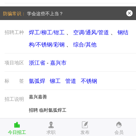
防骗常识：
学会这些不上当？
手机号被冒用，点击查看处理办法。
焊工/柳工/钳工
、
空调/通风/管道
、
钢结
招聘工种
构/不锈钢/彩钢
、
综合/其他
浙江省
-
嘉兴市
项目地区
氩弧焊
铆工
管道
不锈钢
标签
嘉兴嘉善
招工说明
招聘 临时氩弧焊工
470/8小时
今日招工
求职
发布
会员