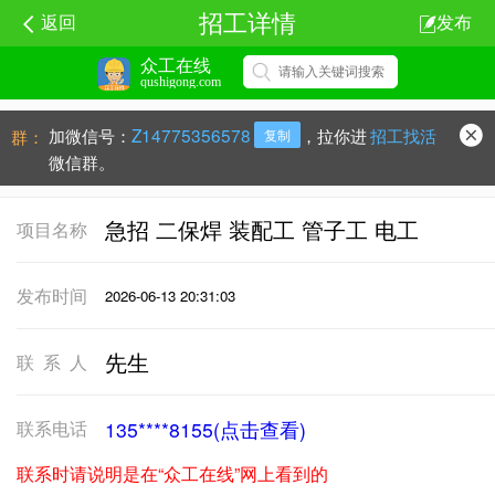
招工详情
返回
发布
众工在线
qushigong.com
加微信号：
Z14775356578
，拉你进
招工找活
群：
复制
微信群。
急招 二保焊 装配工 管子工 电工
项目名称
发布时间
2026-06-13 20:31:03
先生
联系人
联系电话
135****8155(点击查看)
联系时请说明是在“众工在线”网上看到的