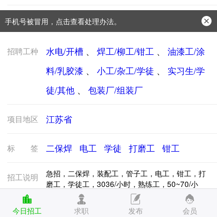
手机号被冒用，点击查看处理办法。
防骗常识：
学会这些不上当？
水电/开槽
、
焊工/柳工/钳工
、
油漆工/涂
招聘工种
料/乳胶漆
、
小工/杂工/学徒
、
实习生/学
徒/其他
、
包装厂/组装厂
江苏省
项目地区
二保焊
电工
学徒
打磨工
钳工
标签
急招，二保焊，装配工，管子工，电工，钳工，打
招工说明
磨工，学徒工，3036/小时，熟练工，50~70/小
时，上班，8/小时，加班，2~3/小时，吃工作餐，
住集体宿舍，长白班，每月25发工资，18~56/岁，
今日招工
求职
发布
会员
班组优先，地址，江苏，上海，
135****8155