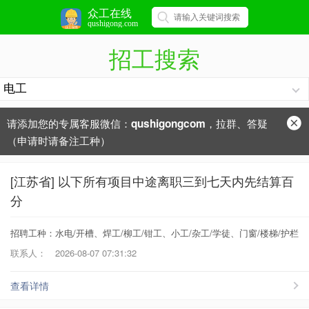
众工在线
qushigong.com
招工搜索
请添加您的专属客服微信：
，拉群、答疑
qushigongcom
（申请时请备注工种）
[江苏省] 以下所有项目中途离职三到七天内先结算百
分
招聘工种：水电/开槽、焊工/柳工/钳工、小工/杂工/学徒、门窗/楼梯/护栏
联系人：
2026-08-07 07:31:32
查看详情