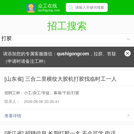
众工在线
qushigong.com
招工搜索
请添加您的专属客服微信：
，拉群、答疑
qushigongcom
（申请时请备注工种）
[山东省] 三合二里横纹大胶机打胶找临时工一人
招聘工种：小工/杂工/学徒、幕墙/干挂/打胶
联系人：
2026-08-06 20:26:41
查看详情
[浙江省] 招聘信息 长期打胶一名 不会可学 电话