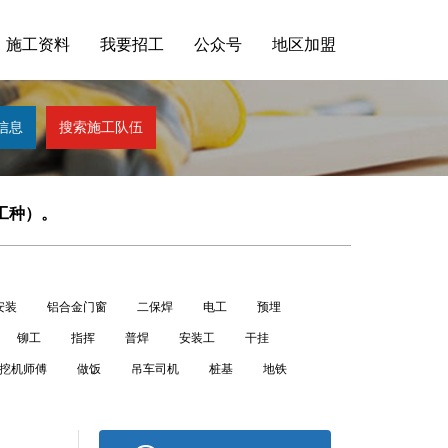
施工资料
我要招工
公众号
地区加盟
注工种）。
安装
铝合金门窗
二保焊
电工
预埋
铆工
指挥
普焊
安装工
干挂
挖机师傅
做饭
吊车司机
桩基
地铁