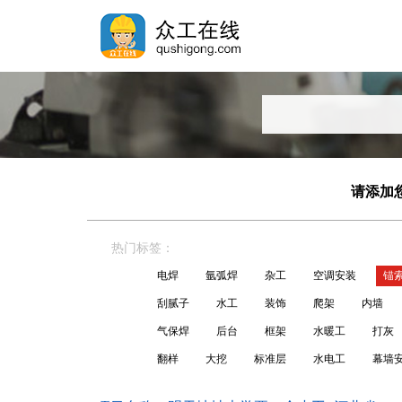
请添加您
热门标签：
电焊
氩弧焊
杂工
空调安装
锚
刮腻子
水工
装饰
爬架
内墙
气保焊
后台
框架
水暖工
打灰
翻样
大挖
标准层
水电工
幕墙