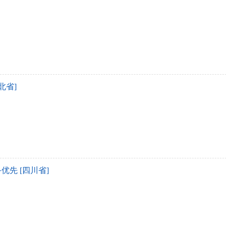
北省]
先 [四川省]