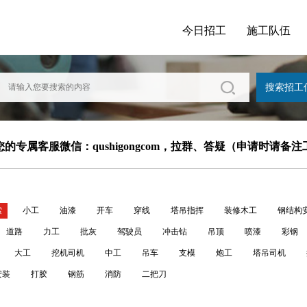
今日招工
施工队伍
的专属客服微信：qushigongcom，拉群、答疑（申请时请备
索
小工
油漆
开车
穿线
塔吊指挥
装修木工
钢结构
道路
力工
批灰
驾驶员
冲击钻
吊顶
喷漆
彩钢
大工
挖机司机
中工
吊车
支模
炮工
塔吊司机
安装
打胶
钢筋
消防
二把刀