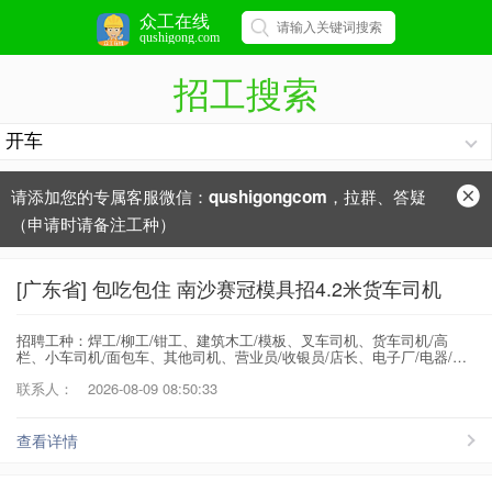
众工在线
qushigong.com
招工搜索
请添加您的专属客服微信：
，拉群、答疑
qushigongcom
（申请时请备注工种）
[广东省] 包吃包住 南沙赛冠模具招4.2米货车司机
招聘工种：焊工/柳工/钳工、建筑木工/模板、叉车司机、货车司机/高
栏、小车司机/面包车、其他司机、营业员/收银员/店长、电子厂/电器/五
金、包装厂/组装厂、低压电器/电子开关/五金冲压
联系人：
2026-08-09 08:50:33
查看详情