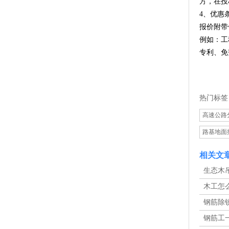
方，在投
4、优惠
报价附带
例如：工
专利、免
热门标签
高速公路
路基地面
相关文
生态木
价格一览
木工怎
算工钱时
钢筋除
的生产成
钢筋工