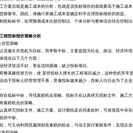
工方案后就是施工成本的分析，也就是说投标报价的底线要高于施工成本
货膨胀等。因此，准确计算施工成本是确定科学合理投标报价的前提。
制投标标书，应用预测成本比较控制法、个体分析与整体综合结合控制法
工程投标报价策略分析
生存型策略
以克服生存危机为目标。而争取中标，主要是因为社会、政治、经济环境
体现在以下几个方面：
业经济状况不好，资金流转困难，缺少投标项目。
府整基建投资方向，使 某些投标人擅长的工程项目减少，这种危机常常
业由于投标人经营管理不善，受邀投标越来越少，投标人往往会为了企业
。
存在低标中标，寻找索赔机会策略。投标方在认真研宄招标文件、施工方
有索赔机会的策略。
认真研宄招标文件、施工方案、设计图纸及合同条款时，可发现其中存在
低价中标。
后，可主动利用其漏洞创造索赔的机会，与业主探讨索赔条件，实现企业
竞争型策略