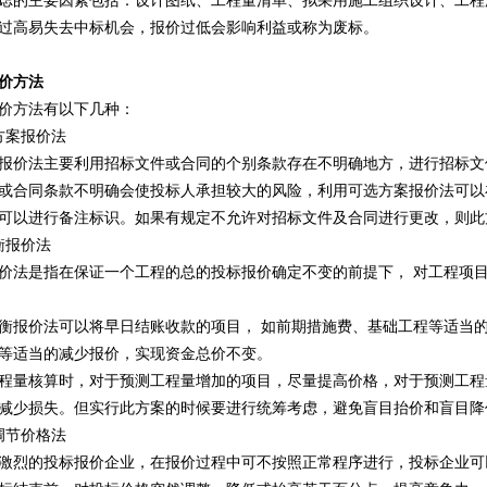
虑的主要因素包括：设计图纸、工程量清单、拟采用施工组织设计、工程
过高易失去中标机会，报价过低会影响利益或称为废标。
价方法
价方法有以下几种：
方案报价法
报价法主要利用招标文件或合同的个别条款存在不明确地方，进行招标文
或合同条款不明确会使投标人承担较大的风险，利用可选方案报价法可以
可以进行备注标识。如果有规定不允许对招标文件及合同进行更改，则此
衡报价法
价法是指在保证一个工程的总的投标报价确定不变的前提下， 对工程项
衡报价法可以将早日结账收款的项目， 如前期措施费、基础工程等适当
等适当的减少报价，实现资金总价不变。
程量核算时，对于预测工程量增加的项目，尽量提高价格，对于预测工程
减少损失。但实行此方案的时候要进行统筹考虑，避免盲目抬价和盲目降
调节价格法
激烈的投标报价企业，在报价过程中可不按照正常程序进行，投标企业可