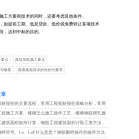
施工方案和技术的同时，还要考虑其他条件。
，如提前工期、低息贷款、低价或免费转让某项技术
段，达到中标的目的。
计要点
路堤加筋施工要点
与修复
路基路面排水的目的与要求
文章
投标报价的主要流程，常用工程投标报价策略分析，常用
报价方法有哪些
工程施工方案，楼梯怎么施工操作工艺，楼梯钢筋绑扎施
工建筑面积如何计算，钢筋工按建筑面积计取工资方法，
8年最新的钢筋工工资价格
翻样符号、La、LaE什么意思？钢筋翻样操作的操作方法