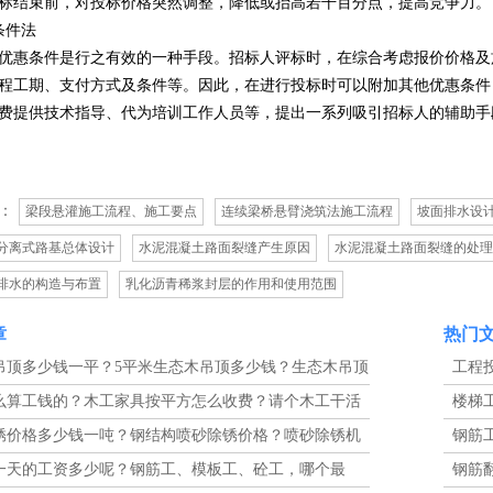
标结束前，对投标价格突然调整，降低或抬高若干百分点，提高竞争力。
条件法
优惠条件是行之有效的一种手段。招标人评标时，在综合考虑报价价格及
程工期、支付方式及条件等。因此，在进行投标时可以附加其他优惠条件
费提供技术指导、代为培训工作人员等，提出一系列吸引招标人的辅助手
：
梁段悬灌施工流程、施工要点
连续梁桥悬臂浇筑法施工流程
坡面排水设
分离式路基总体设计
水泥混凝土路面裂缝产生原因
水泥混凝土路面裂缝的处理
排水的构造与布置
乳化沥青稀浆封层的作用和使用范围
章
热门
吊顶多少钱一平？5平米生态木吊顶多少钱？生态木吊顶
工程
表？
的工程
么算工钱的？木工家具按平方怎么收费？请个木工干活
楼梯
一般有几种算法？
工图解
锈价格多少钱一吨？钢结构喷砂除锈价格？喷砂除锈机
钢筋
本怎么算？
201
一天的工资多少呢？钢筋工、模板工、砼工，哪个最
钢筋