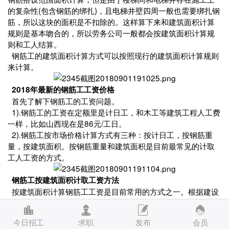
的复杂性(包含钢筋的绑扎)，且电梯井壁四周一般也需要绑扎钢
筋，所以这块的面积是不扣除的。这样算下来和建筑面积计算
规则是基本吻合的，所以劳务公司一般都会按建筑面积计算规
则和工人结算。
钢筋工的建筑面积计算方式可以按照现行的建筑面积计算规则
来计算。
2018年最新的钢筋工工资价格
首先了解下钢筋工的工资问题。
1).钢筋工的工资在定额里是计日工，和木工等建筑工程人工费
一样，比如山西现在是86元/工日。
2).钢筋工按市场价格计算方式有三种：按计日工，按钢筋重
量，按建筑面积。按钢筋重量和建筑面积是目前最常见的计取
工人工资的方式。
钢筋工按建筑面积计取工资方法
按建筑面积计算钢筋工工资是目前常用的方式之一。根据建设
项目所在地市场行情不同，和结构性质不同(分框剪结构、框架
结构、其他结构等)，其钢筋工人的工资(按平米价格计算)也不
今日招工
求职
发布
会员
同。比如太原地区框剪结构高层住宅，2018年最新的钢筋工工