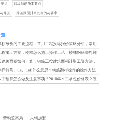
计要点
路堤加筋施工要点
与修复
路基路面排水的目的与要求
文章
投标报价的主要流程，常用工程投标报价策略分析，常用
报价方法有哪些
工程施工方案，楼梯怎么施工操作工艺，楼梯钢筋绑扎施
工建筑面积如何计算，钢筋工按建筑面积计取工资方法，
8年最新的钢筋工工资价格
翻样符号、La、LaE什么意思？钢筋翻样操作的操作方法
、哪一种相对比较好？
木工预算怎么做及注意事项？2018年木工承包价格表？装
一天多少钱？
劳动监察局
火锅加盟