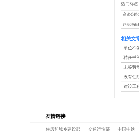
热门标签
高速公路
路基地面
相关文
单位不
吗，可以
聘任书
工没有高
未签劳
何维权
没有住
伤认定申
建设工
风险？
友情链接
住房和城乡建设部
交通运输部
中国中铁