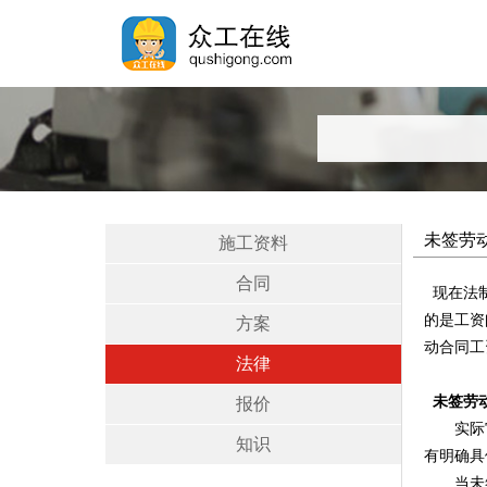
未签劳
施工资料
合同
现在法制
的是工资
方案
动合同工
法律
未签劳
报价
实际审判
知识
有明确具
当未签