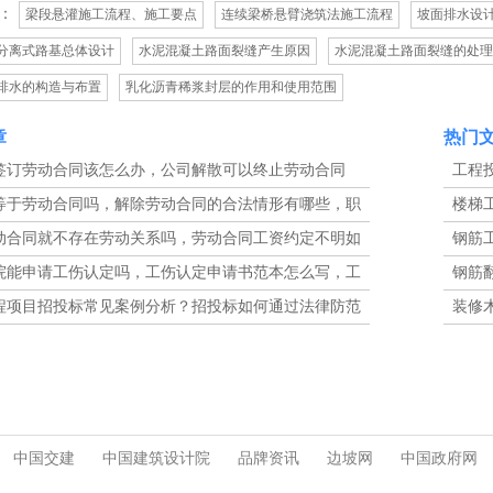
：
梁段悬灌施工流程、施工要点
连续梁桥悬臂浇筑法施工流程
坡面排水设
分离式路基总体设计
水泥混凝土路面裂缝产生原因
水泥混凝土路面裂缝的处理
排水的构造与布置
乳化沥青稀浆封层的作用和使用范围
章
热门
签订劳动合同该怎么办，公司解散可以终止劳动合同
工程
单方变更劳动合同吗
的工程
等于劳动合同吗，解除劳动合同的合法情形有哪些，职
楼梯
温补贴如何维权
工图解
动合同就不存在劳动关系吗，劳动合同工资约定不明如
钢筋
201
院能申请工伤认定吗，工伤认定申请书范本怎么写，工
钢筋
请提交哪些材料
有哪些
程项目招投标常见案例分析？招投标如何通过法律防范
装修
修木工
中国交建
中国建筑设计院
品牌资讯
边坡网
中国政府网