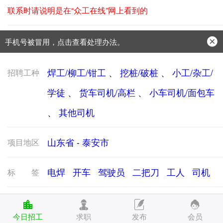
联系时请说明是在“众工在线”网上看到的
手机号被冒用，点击查看处理办法。
防骗常识：
学会这些不上当？
焊工/柳工/钳工
、
挖桩/破桩
、
小工/杂工/
招聘工种
学徒
、
货车司机/高栏
、
小车司机/面包车
、
其他司机
山东省
-
泰安市
项目地区
电焊
开车
驾驶员
二把刀
工人
司机
标签
泰山区速恒物流园
招工说明
今日招工
求职
发布
会员
招聘9.6米的高栏车司机，泰安到黄岛装多票货，盖