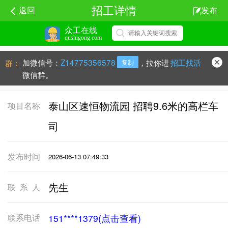
招工详情
返回
发布
众工在线
qushigong.com
加微信号：
Z14775356578
，拉你进
招工找活
群：
复制
微信群。
泰山区速恒物流园 招聘9.6米的高栏车
项目名称
司
发布时间
2026-06-13 07:49:33
先生
联系人
联系电话
151****1379(点击查看)