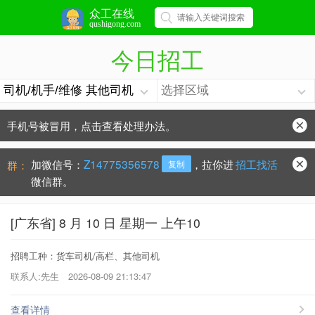
众工在线
qushigong.com
今日招工
手机号被冒用，点击查看处理办法。
防骗常识：
学会这些不上当？
加微信号：
Z14775356578
，拉你进
招工找活
群：
复制
微信群。
[广东省] 8 月 10 日 星期一 上午10
招聘工种：货车司机/高栏、其他司机
联系人:先生
2026-08-09 21:13:47
查看详情