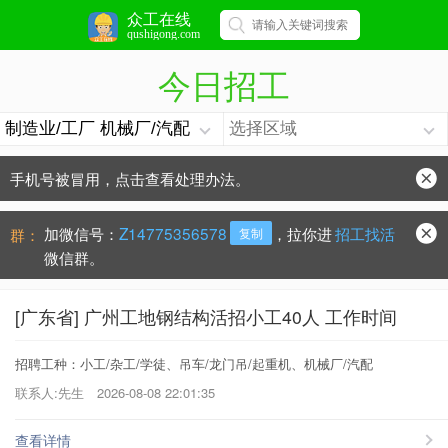
众工在线
qushigong.com
今日招工
手机号被冒用，点击查看处理办法。
防骗常识：
学会这些不上当？
加微信号：
Z14775356578
，拉你进
招工找活
群：
复制
微信群。
[广东省] 广州工地钢结构活招小工40人 工作时间
招聘工种：小工/杂工/学徒、吊车/龙门吊/起重机、机械厂/汽配
联系人:先生
2026-08-08 22:01:35
查看详情