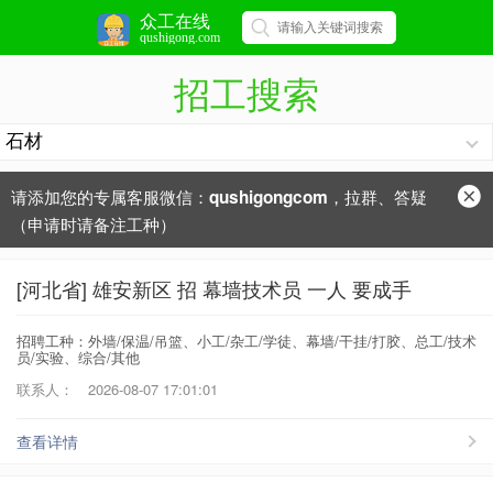
众工在线
qushigong.com
招工搜索
请添加您的专属客服微信：
，拉群、答疑
qushigongcom
（申请时请备注工种）
[河北省] 雄安新区 招 幕墙技术员 一人 要成手
招聘工种：外墙/保温/吊篮、小工/杂工/学徒、幕墙/干挂/打胶、总工/技术
员/实验、综合/其他
联系人：
2026-08-07 17:01:01
查看详情