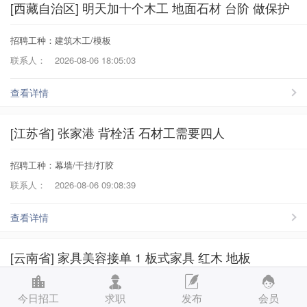
[西藏自治区] 明天加十个木工 地面石材 台阶 做保护
招聘工种：建筑木工/模板
联系人：
2026-08-06 18:05:03
查看详情
[江苏省] 张家港 背栓活 石材工需要四人
招聘工种：幕墙/干挂/打胶
联系人：
2026-08-06 09:08:39
查看详情
[云南省] 家具美容接单 1 板式家具 红木 地板
招聘工种：泥水/瓦工/贴砖/砌墙、外墙/保温/吊篮、钢结构/不锈钢/彩钢、
今日招工
求职
发布
会员
门窗/楼梯/护栏、综合/其他、美发/美容/洗头工